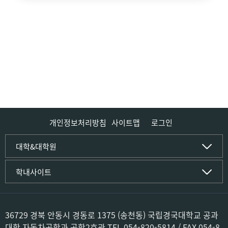
개인정보처리방침
사이트맵
로그인
인문사회·IT대학
대학&대학원
인문·문화학부
국립경국대학교
학내사이트
국어국문학전공
(재)국립경국대학교발전기금
중국어문·문화학전공
글로컬인재양성관(고시원)
한자문화콘텐츠학전공
공동실험실습관
문화유산학전공
공용S/W관리시스템
36729 경북 안동시 경동로 1375 (송천동) 국립경국대학교 공과
미디어문화커뮤니케이션학전공
공자학원
대학 자동차공학과 공학2호관 TEL 054-820-5814 / FAX 054-8